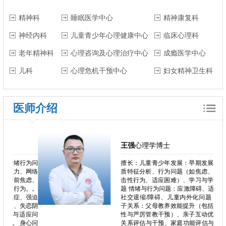
精神科
睡眠医学中心
精神康复科
神经内科
儿童青少年心理健康中心
临床心理科
老年精神科
心理咨询及心理治疗中心
成瘾医学中心
儿科
心理危机干预中心
妇女精神卫生科
医师介绍
王强
心理学博士
行为问
擅长：儿童青少年发展：早期发展评估、气
、网络
质特征分析、行为问题（如焦虑、抑郁、攻
焦虑、
击性行为、适应困难）、学习与学校适应问
为。。
题 情绪与行为问题：应激障碍、适应障碍、
、强迫
社交退缩/障碍、儿童内外化问题 家庭与亲
失恋阴
子关系：父母教养效能提升（包括母亲敏感
适应问
性与严厉管教干预）、亲子互动优化、依恋
身心问
关系评估与干预、家庭功能评估与VIPP-SD