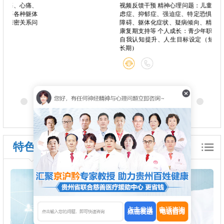
心痛、
视频反馈干预 精神心理问题：儿童青少年焦
种躯体
虑症、抑郁症、强迫症、特定恐惧症、睡眠
关系问
障碍、躯体化症状、疑病倾向、精神分裂症
康复期支持等 个人成长：青少年职业规划、
自我认知提升、人生目标设定（短期/中期/
长期）
特色诊疗
点击发送
电话咨询