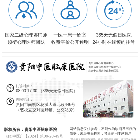
一医一患一诊室
国家二级心理咨询师
365天无假日医院
收费平价公开透明
领衔心理医师团队
24小时在线预约挂号
贵阳脑康心理咨询中心
贵州省联合慈善医疗援助中心
北京专家周末会诊定点医院
门诊时间：
08:00-17:30
（365天无假日医院）
医院地址：
贵阳市南明区花溪大道北段446号
（艺校立交对面野猫井公交站旁）
网站信息仅供参考，不能作为诊断及医疗的
版权所有：贵阳中医脑康医院
依据，未经书面授权，禁止使用本站信息
(黔)中医广【2024】第09-20-49号
(部分图片整理来源网络，版权归原创者所有，仅科普分享使