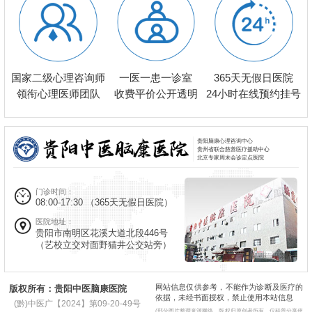
一医一患一诊室
国家二级心理咨询师
365天无假日医院
收费平价公开透明
领衔心理医师团队
24小时在线预约挂号
贵阳脑康心理咨询中心
贵州省联合慈善医疗援助中心
北京专家周末会诊定点医院
门诊时间：
08:00-17:30
（365天无假日医院）
医院地址：
贵阳市南明区花溪大道北段446号
（艺校立交对面野猫井公交站旁）
网站信息仅供参考，不能作为诊断及医疗的
版权所有：贵阳中医脑康医院
依据，未经书面授权，禁止使用本站信息
(黔)中医广【2024】第09-20-49号
(部分图片整理来源网络，版权归原创者所有，仅科普分享使