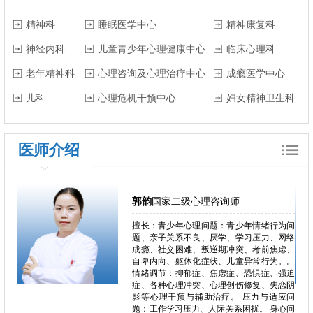
精神科
睡眠医学中心
精神康复科
神经内科
儿童青少年心理健康中心
临床心理科
老年精神科
心理咨询及心理治疗中心
成瘾医学中心
儿科
心理危机干预中心
妇女精神卫生科
医师介绍
郭韵
国家二级心理咨询师
郁、焦
擅长：青少年心理问题：青少年情绪行为问
独症、
题、亲子关系不良、厌学、学习压力、网络
恋、叛
成瘾、社交困难、叛逆期冲突、考前焦虑、
恐、人
自卑内向、躯体化症状、儿童异常行为。。
困难、
情绪调节：抑郁症、焦虑症、恐惧症、强迫
心理问
症、各种心理冲突、心理创伤修复、失恋阴
、心理
影等心理干预与辅助治疗。 压力与适应问
瘾、冲
题：工作学习压力、人际关系困扰。 身心问