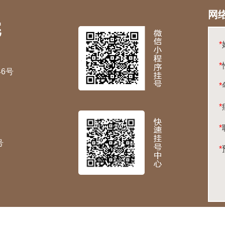
网
*
*
6号
*
*
*
号
*