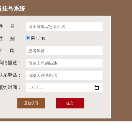
络挂号系统
姓 名：
男
女
性 别：
年 龄：
病情描述：
联系电话：
预约时间：