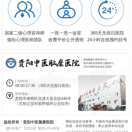
一医一患一诊室
国家二级心理咨询师
365天无假日医院
收费平价公开透明
领衔心理医师团队
24小时在线预约挂号
贵阳脑康心理咨询中心
贵州省联合慈善医疗援助中心
北京专家周末会诊定点医院
门诊时间：
08:00-17:30
（365天无假日医院）
医院地址：
贵阳市南明区花溪大道北段446号
（艺校立交对面野猫井公交站旁）
网站信息仅供参考，不能作为诊断及医疗的
版权所有：贵阳中医脑康医院
依据，未经书面授权，禁止使用本站信息
(黔)中医广【2024】第09-20-49号
(部分图片整理来源网络，版权归原创者所有，仅科普分享使