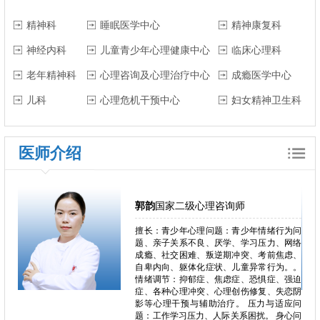
精神科
睡眠医学中心
精神康复科
神经内科
儿童青少年心理健康中心
临床心理科
老年精神科
心理咨询及心理治疗中心
成瘾医学中心
儿科
心理危机干预中心
妇女精神卫生科
医师介绍
郭韵
国家二级心理咨询师
郁、焦
擅长：青少年心理问题：青少年情绪行为问
独症、
题、亲子关系不良、厌学、学习压力、网络
恋、叛
成瘾、社交困难、叛逆期冲突、考前焦虑、
恐、人
自卑内向、躯体化症状、儿童异常行为。。
困难、
情绪调节：抑郁症、焦虑症、恐惧症、强迫
心理问
症、各种心理冲突、心理创伤修复、失恋阴
、心理
影等心理干预与辅助治疗。 压力与适应问
瘾、冲
题：工作学习压力、人际关系困扰。 身心问