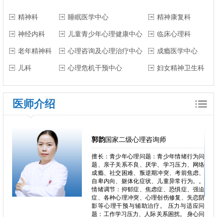
精神科
睡眠医学中心
精神康复科
神经内科
儿童青少年心理健康中心
临床心理科
老年精神科
心理咨询及心理治疗中心
成瘾医学中心
儿科
心理危机干预中心
妇女精神卫生科
医师介绍
郭韵
国家二级心理咨询师
郁、焦
擅长：青少年心理问题：青少年情绪行为问
独症、
题、亲子关系不良、厌学、学习压力、网络
恋、叛
成瘾、社交困难、叛逆期冲突、考前焦虑、
恐、人
自卑内向、躯体化症状、儿童异常行为。。
困难、
情绪调节：抑郁症、焦虑症、恐惧症、强迫
心理问
症、各种心理冲突、心理创伤修复、失恋阴
、心理
影等心理干预与辅助治疗。 压力与适应问
瘾、冲
题：工作学习压力、人际关系困扰。 身心问