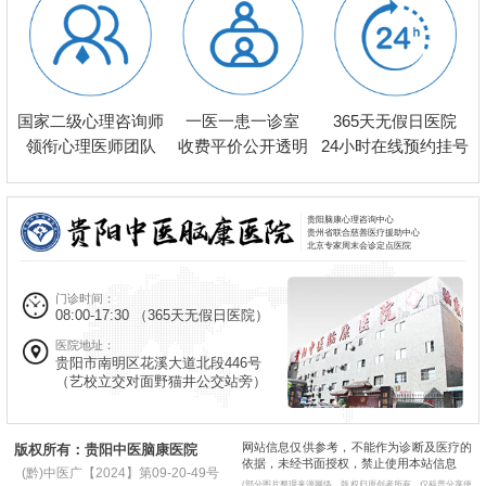
一医一患一诊室
国家二级心理咨询师
365天无假日医院
收费平价公开透明
领衔心理医师团队
24小时在线预约挂号
贵阳脑康心理咨询中心
贵州省联合慈善医疗援助中心
北京专家周末会诊定点医院
门诊时间：
08:00-17:30
（365天无假日医院）
医院地址：
贵阳市南明区花溪大道北段446号
（艺校立交对面野猫井公交站旁）
网站信息仅供参考，不能作为诊断及医疗的
版权所有：贵阳中医脑康医院
依据，未经书面授权，禁止使用本站信息
(黔)中医广【2024】第09-20-49号
(部分图片整理来源网络，版权归原创者所有，仅科普分享使