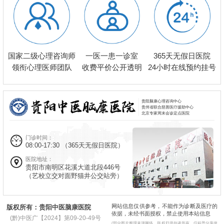
一医一患一诊室
国家二级心理咨询师
365天无假日医院
收费平价公开透明
领衔心理医师团队
24小时在线预约挂号
贵阳脑康心理咨询中心
贵州省联合慈善医疗援助中心
北京专家周末会诊定点医院
门诊时间：
08:00-17:30
（365天无假日医院）
医院地址：
贵阳市南明区花溪大道北段446号
（艺校立交对面野猫井公交站旁）
网站信息仅供参考，不能作为诊断及医疗的
版权所有：贵阳中医脑康医院
依据，未经书面授权，禁止使用本站信息
(黔)中医广【2024】第09-20-49号
(部分图片整理来源网络，版权归原创者所有，仅科普分享使