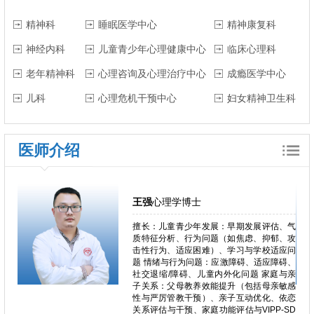
精神科
睡眠医学中心
精神康复科
神经内科
儿童青少年心理健康中心
临床心理科
老年精神科
心理咨询及心理治疗中心
成瘾医学中心
儿科
心理危机干预中心
妇女精神卫生科
医师介绍
王强
心理学博士
行为问
擅长：儿童青少年发展：早期发展评估、气
、网络
质特征分析、行为问题（如焦虑、抑郁、攻
焦虑、
击性行为、适应困难）、学习与学校适应问
为。。
题 情绪与行为问题：应激障碍、适应障碍、
、强迫
社交退缩/障碍、儿童内外化问题 家庭与亲
失恋阴
子关系：父母教养效能提升（包括母亲敏感
适应问
性与严厉管教干预）、亲子互动优化、依恋
身心问
关系评估与干预、家庭功能评估与VIPP-SD