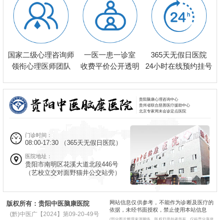
一医一患一诊室
国家二级心理咨询师
365天无假日医院
收费平价公开透明
领衔心理医师团队
24小时在线预约挂号
贵阳脑康心理咨询中心
贵州省联合慈善医疗援助中心
北京专家周末会诊定点医院
门诊时间：
08:00-17:30
（365天无假日医院）
医院地址：
贵阳市南明区花溪大道北段446号
（艺校立交对面野猫井公交站旁）
网站信息仅供参考，不能作为诊断及医疗的
版权所有：贵阳中医脑康医院
依据，未经书面授权，禁止使用本站信息
(黔)中医广【2024】第09-20-49号
(部分图片整理来源网络，版权归原创者所有，仅科普分享使