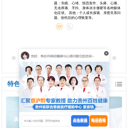
心痛、
视频反馈干预 精神心理问题：儿童青少年焦
种躯体
虑症、抑郁症、强迫症、特定恐惧症、睡眠
关系问
障碍、躯体化症状、疑病倾向、精神分裂症
康复期支持等 个人成长：青少年职业规划、
自我认知提升、人生目标设定（短期/中期/
长期）
特色诊疗
点击发送
电话咨询