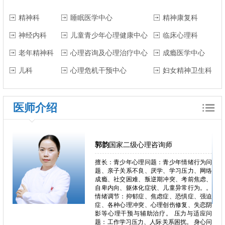
精神科
睡眠医学中心
精神康复科
神经内科
儿童青少年心理健康中心
临床心理科
老年精神科
心理咨询及心理治疗中心
成瘾医学中心
儿科
心理危机干预中心
妇女精神卫生科
医师介绍
王强
心理学博士
行为问
擅长：儿童青少年发展：早期发展评估、气
、网络
质特征分析、行为问题（如焦虑、抑郁、攻
焦虑、
击性行为、适应困难）、学习与学校适应问
为。。
题 情绪与行为问题：应激障碍、适应障碍、
、强迫
社交退缩/障碍、儿童内外化问题 家庭与亲
失恋阴
子关系：父母教养效能提升（包括母亲敏感
适应问
性与严厉管教干预）、亲子互动优化、依恋
身心问
关系评估与干预、家庭功能评估与VIPP-SD