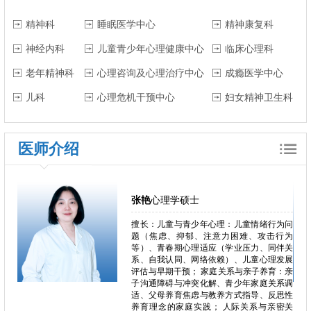
精神科
睡眠医学中心
精神康复科
神经内科
儿童青少年心理健康中心
临床心理科
老年精神科
心理咨询及心理治疗中心
成瘾医学中心
儿科
心理危机干预中心
妇女精神卫生科
医师介绍
张艳
心理学硕士
估、气
擅长：儿童与青少年心理：儿童情绪行为问
郁、攻
题（焦虑、抑郁、注意力困难、攻击行为
适应问
等）、青春期心理适应（学业压力、同伴关
障碍、
系、自我认同、网络依赖）、儿童心理发展
庭与亲
评估与早期干预； 家庭关系与亲子养育：亲
亲敏感
子沟通障碍与冲突化解、青少年家庭关系调
、依恋
适、父母养育焦虑与教养方式指导、反思性
-SD
养育理念的家庭实践； 人际关系与亲密关