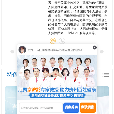
少年焦
系：亲密关系中的冲突、疏离与信任重建、
、睡眠
人际交往困难、社交回避、原生家庭对关系
分裂症
模式的影响探索； 情绪困扰与个人成长：焦
规划、
虑、抑郁、强迫等情绪障碍的心理干预、自
中期/
我价值感低落、自卑与完美主义、心理创伤
的修复与个人内在成长、防御机制的识别与
修通； 团体心理咨询：人际成长团体、父母
支持性团体； 企业EAP服务项目等。
特色诊疗
点击发送
电话咨询