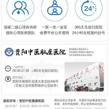
一医一患一诊室
国家二级心理咨询师
365天无假日医院
收费平价公开透明
领衔心理医师团队
24小时在线预约挂号
贵阳脑康心理咨询中心
贵州省联合慈善医疗援助中心
北京专家周末会诊定点医院
门诊时间：
08:00-17:30
（365天无假日医院）
医院地址：
贵阳市南明区花溪大道北段446号
（艺校立交对面野猫井公交站旁）
网站信息仅供参考，不能作为诊断及医疗的
版权所有：贵阳中医脑康医院
依据，未经书面授权，禁止使用本站信息
(黔)中医广【2024】第09-20-49号
(部分图片整理来源网络，版权归原创者所有，仅科普分享使