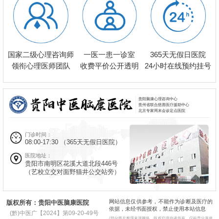
一医一患一诊室
国家二级心理咨询师
365天无假日医院
收费平价公开透明
领衔心理医师团队
24小时在线预约挂号
贵阳脑康心理咨询中心
贵州省联合慈善医疗援助中心
北京专家周末会诊定点医院
门诊时间：
08:00-17:30
（365天无假日医院）
医院地址：
贵阳市南明区花溪大道北段446号
（艺校立交对面野猫井公交站旁）
网站信息仅供参考，不能作为诊断及医疗的
版权所有：贵阳中医脑康医院
依据，未经书面授权，禁止使用本站信息
(黔)中医广【2024】第09-20-49号
(部分图片整理来源网络，版权归原创者所有，仅科普分享使