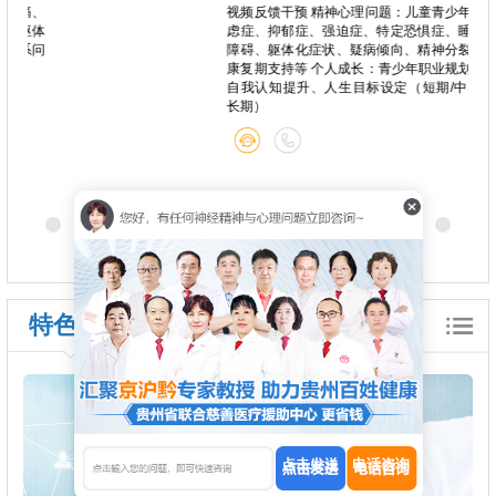
心痛、
视频反馈干预 精神心理问题：儿童青少年焦
种躯体
虑症、抑郁症、强迫症、特定恐惧症、睡眠
关系问
障碍、躯体化症状、疑病倾向、精神分裂症
康复期支持等 个人成长：青少年职业规划、
自我认知提升、人生目标设定（短期/中期/
长期）
特色诊疗
点击发送
电话咨询