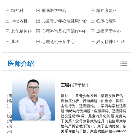
精神科
睡眠医学中心
精神康复科
神经内科
儿童青少年心理健康中心
临床心理科
老年精神科
心理咨询及心理治疗中心
成瘾医学中心
儿科
心理危机干预中心
妇女精神卫生科
医师介绍
王强
心理学博士
行为问
擅长：儿童青少年发展：早期发展评估、气
、网络
质特征分析、行为问题（如焦虑、抑郁、攻
焦虑、
击性行为、适应困难）、学习与学校适应问
为。。
题 情绪与行为问题：应激障碍、适应障碍、
、强迫
社交退缩/障碍、儿童内外化问题 家庭与亲
失恋阴
子关系：父母教养效能提升（包括母亲敏感
适应问
性与严厉管教干预）、亲子互动优化、依恋
身心问
关系评估与干预、家庭功能评估与VIPP-SD