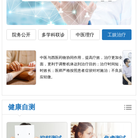
院务公开
多学科联诊
中医理疗
工娱治疗
加全
组织患者进行适当的生产劳动和文娱体育活动，促
短，
进疾病康复。临床上作为辅助治疗的手段，尤其是
良反
在慢性精神病人人格障碍，智能低下的患者当中，
工娱治疗是一个非常重要的治疗方法。
健康自测