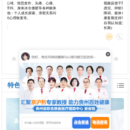
心痛、
视频反馈干预 精神心理问题：儿童青少年焦
种躯体
虑症、抑郁症、强迫症、特定恐惧症、睡眠
关系问
障碍、躯体化症状、疑病倾向、精神分裂症
康复期支持等 个人成长：青少年职业规划、
自我认知提升、人生目标设定（短期/中期/
长期）
特色诊疗
点击发送
电话咨询