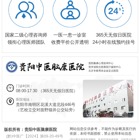
一医一患一诊室
国家二级心理咨询师
365天无假日医院
收费平价公开透明
领衔心理医师团队
24小时在线预约挂号
贵阳脑康心理咨询中心
贵州省联合慈善医疗援助中心
北京专家周末会诊定点医院
门诊时间：
08:00-17:30
（365天无假日医院）
医院地址：
贵阳市南明区花溪大道北段446号
（艺校立交对面野猫井公交站旁）
网站信息仅供参考，不能作为诊断及医疗的
版权所有：贵阳中医脑康医院
依据，未经书面授权，禁止使用本站信息
(黔)中医广【2024】第09-20-49号
(部分图片整理来源网络，版权归原创者所有，仅科普分享使