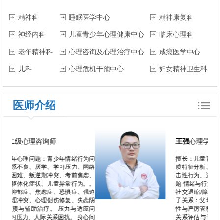
精神科
睡眠医学中心
精神康复科
神经内科
儿童青少年心理健康中心
临床心理科
老年精神科
心理咨询及心理治疗中心
成瘾医学中心
儿科
心理危机干预中心
妇女精神卫生科
医师介绍
王强
心理学博士
行为问
擅长：儿童青少年发展：早期发展评估、气
、网络
质特征分析、行为问题（如焦虑、抑郁、攻
焦虑、
击性行为、适应困难）、学习与学校适应问
为。。
题 情绪与行为问题：应激障碍、适应障碍、
、强迫
社交退缩/障碍、儿童内外化问题 家庭与亲
失恋阴
子关系：父母教养效能提升（包括母亲敏感
适应问
性与严厉管教干预）、亲子互动优化、依恋
身心问
关系评估与干预、家庭功能评估与VIPP-SD