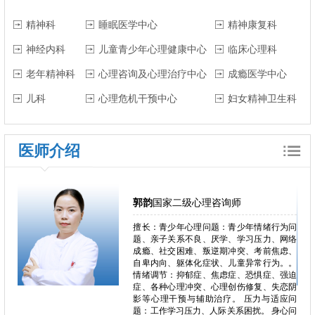
精神科
睡眠医学中心
精神康复科
神经内科
儿童青少年心理健康中心
临床心理科
老年精神科
心理咨询及心理治疗中心
成瘾医学中心
儿科
心理危机干预中心
妇女精神卫生科
医师介绍
郭韵
国家二级心理咨询师
郁、焦
擅长：青少年心理问题：青少年情绪行为问
独症、
题、亲子关系不良、厌学、学习压力、网络
恋、叛
成瘾、社交困难、叛逆期冲突、考前焦虑、
恐、人
自卑内向、躯体化症状、儿童异常行为。。
困难、
情绪调节：抑郁症、焦虑症、恐惧症、强迫
心理问
症、各种心理冲突、心理创伤修复、失恋阴
、心理
影等心理干预与辅助治疗。 压力与适应问
瘾、冲
题：工作学习压力、人际关系困扰。 身心问