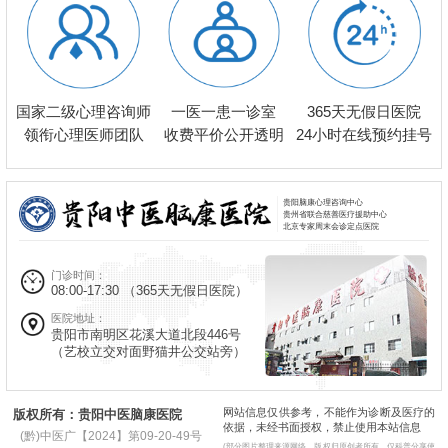
一医一患一诊室
国家二级心理咨询师
365天无假日医院
收费平价公开透明
领衔心理医师团队
24小时在线预约挂号
贵阳脑康心理咨询中心
贵州省联合慈善医疗援助中心
北京专家周末会诊定点医院
门诊时间：
08:00-17:30
（365天无假日医院）
医院地址：
贵阳市南明区花溪大道北段446号
（艺校立交对面野猫井公交站旁）
网站信息仅供参考，不能作为诊断及医疗的
版权所有：贵阳中医脑康医院
依据，未经书面授权，禁止使用本站信息
(黔)中医广【2024】第09-20-49号
(部分图片整理来源网络，版权归原创者所有，仅科普分享使