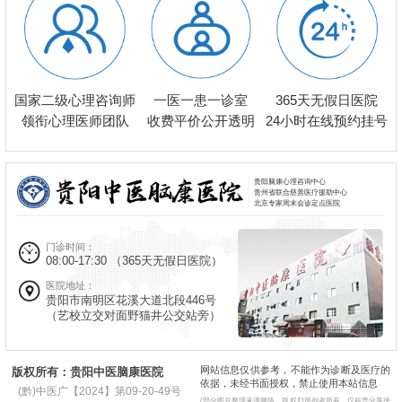
一医一患一诊室
国家二级心理咨询师
365天无假日医院
收费平价公开透明
领衔心理医师团队
24小时在线预约挂号
贵阳脑康心理咨询中心
贵州省联合慈善医疗援助中心
北京专家周末会诊定点医院
门诊时间：
08:00-17:30
（365天无假日医院）
医院地址：
贵阳市南明区花溪大道北段446号
（艺校立交对面野猫井公交站旁）
网站信息仅供参考，不能作为诊断及医疗的
版权所有：贵阳中医脑康医院
依据，未经书面授权，禁止使用本站信息
(黔)中医广【2024】第09-20-49号
(部分图片整理来源网络，版权归原创者所有，仅科普分享使