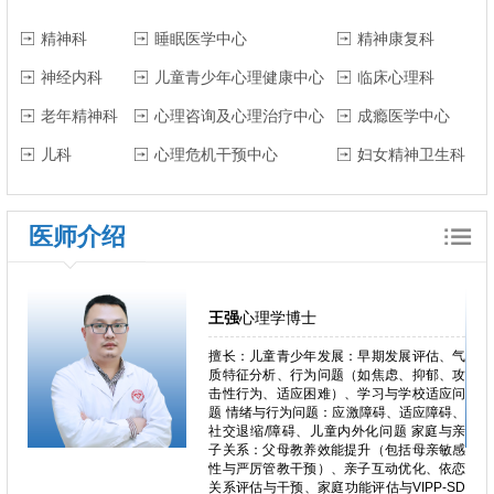
精神科
睡眠医学中心
精神康复科
神经内科
儿童青少年心理健康中心
临床心理科
老年精神科
心理咨询及心理治疗中心
成瘾医学中心
儿科
心理危机干预中心
妇女精神卫生科
医师介绍
王强
心理学博士
行为问
擅长：儿童青少年发展：早期发展评估、气
、网络
质特征分析、行为问题（如焦虑、抑郁、攻
焦虑、
击性行为、适应困难）、学习与学校适应问
为。。
题 情绪与行为问题：应激障碍、适应障碍、
、强迫
社交退缩/障碍、儿童内外化问题 家庭与亲
失恋阴
子关系：父母教养效能提升（包括母亲敏感
适应问
性与严厉管教干预）、亲子互动优化、依恋
身心问
关系评估与干预、家庭功能评估与VIPP-SD