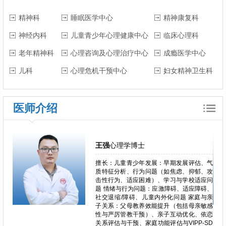
精神科
睡眠医学中心
精神康复科
神经内科
儿童青少年心理健康中心
临床心理科
老年精神科
心理咨询及心理治疗中心
成瘾医学中心
儿科
心理危机干预中心
妇女精神卫生科
医师介绍
王强
心理学博士
行为问
擅长：儿童青少年发展：早期发展评估、气
、网络
质特征分析、行为问题（如焦虑、抑郁、攻
焦虑、
击性行为、适应困难）、学习与学校适应问
为。。
题 情绪与行为问题：应激障碍、适应障碍、
、强迫
社交退缩/障碍、儿童内外化问题 家庭与亲
失恋阴
子关系：父母教养效能提升（包括母亲敏感
适应问
性与严厉管教干预）、亲子互动优化、依恋
身心问
关系评估与干预、家庭功能评估与VIPP-SD