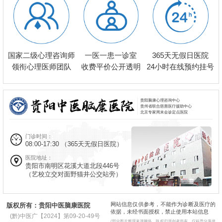
一医一患一诊室
国家二级心理咨询师
365天无假日医院
收费平价公开透明
领衔心理医师团队
24小时在线预约挂号
贵阳脑康心理咨询中心
贵州省联合慈善医疗援助中心
北京专家周末会诊定点医院
门诊时间：
08:00-17:30
（365天无假日医院）
医院地址：
贵阳市南明区花溪大道北段446号
（艺校立交对面野猫井公交站旁）
网站信息仅供参考，不能作为诊断及医疗的
版权所有：贵阳中医脑康医院
依据，未经书面授权，禁止使用本站信息
(黔)中医广【2024】第09-20-49号
(部分图片整理来源网络，版权归原创者所有，仅科普分享使