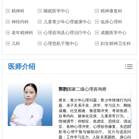
精神科
睡眠医学中心
精神康复科
神经内科
儿童青少年心理健康中心
临床心理科
老年精神科
心理咨询及心理治疗中心
成瘾医学中心
儿科
心理危机干预中心
妇女精神卫生科
医师介绍
郭韵
国家二级心理咨询师
郁、焦
擅长：青少年心理问题：青少年情绪行为问
独症、
题、亲子关系不良、厌学、学习压力、网络
恋、叛
成瘾、社交困难、叛逆期冲突、考前焦虑、
恐、人
自卑内向、躯体化症状、儿童异常行为。。
困难、
情绪调节：抑郁症、焦虑症、恐惧症、强迫
心理问
症、各种心理冲突、心理创伤修复、失恋阴
、心理
影等心理干预与辅助治疗。 压力与适应问
瘾、冲
题：工作学习压力、人际关系困扰。 身心问