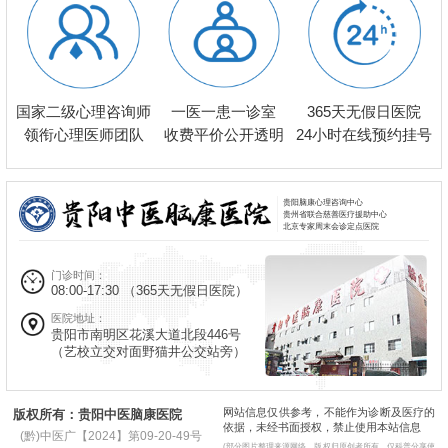
一医一患一诊室
国家二级心理咨询师
365天无假日医院
收费平价公开透明
领衔心理医师团队
24小时在线预约挂号
贵阳脑康心理咨询中心
贵州省联合慈善医疗援助中心
北京专家周末会诊定点医院
门诊时间：
08:00-17:30
（365天无假日医院）
医院地址：
贵阳市南明区花溪大道北段446号
（艺校立交对面野猫井公交站旁）
网站信息仅供参考，不能作为诊断及医疗的
版权所有：贵阳中医脑康医院
依据，未经书面授权，禁止使用本站信息
(黔)中医广【2024】第09-20-49号
(部分图片整理来源网络，版权归原创者所有，仅科普分享使