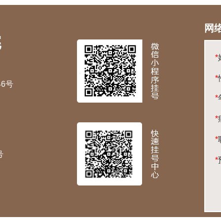
网
*
*
6号
*
*
*
号
*