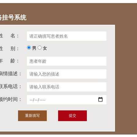
络挂号系统
姓 名：
男
女
性 别：
年 龄：
病情描述：
联系电话：
预约时间：